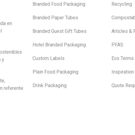
Branded Food Packaging
Recycling
Branded Paper Tubes
Compostab
ada en
l
Branded Guest Gift Tubes
Articles &
Hotel Branded Packaging
PFAS
ostenibles
Custom Labels
Eco Terms
a y
Plain Food Packaging
Inspiration
te,
Drink Packaging
Quote Requ
n referente